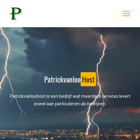
Patrickvanloo
Host
Patrickvanloohost is een bedrijf wat meerdere services levert
zowel aan particulieren als bedrijven.