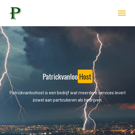
Patrickvanloo
Host
Patrickvanloohost is een bedrijf wat meerdere services levert
zowel aan particulieren als bedrijven.