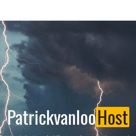
Patrickvanloo
Host