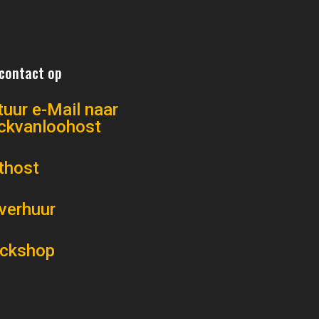
contact op
tuur e-Mail naar
ickvanloohost
thost
verhuur
ickshop