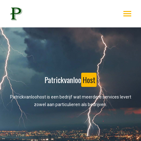
Patrickvanloo
Host
Patrickvanloohost is een bedrijf wat meerdere services levert
zowel aan particulieren als bedrijven.