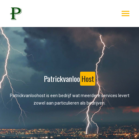
Patrickvanloo
Host
Patrickvanloohost is een bedrijf wat meerdere services levert
zowel aan particulieren als bedrijven.