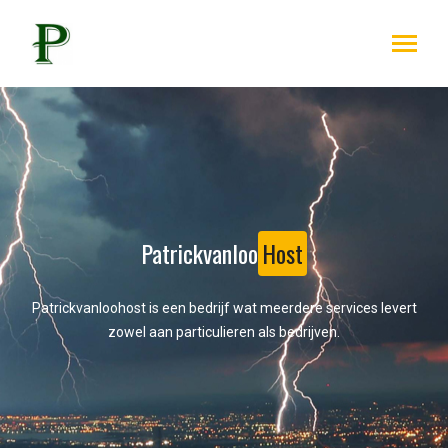
Patrickvanloo
Host
Patrickvanloohost is een bedrijf wat meerdere services levert
zowel aan particulieren als bedrijven.